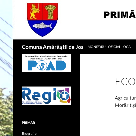
Sari
la
conținut
Caută
Comuna Amărăştii de Jos
MONITORUL OFICIAL LOCAL
ECO
Agricultur
Morărit şi
PRIMAR
Biografie