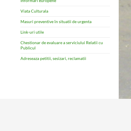
Informari europene
Viata Culturala
Masuri preventive în situatii de urgenta
Link-uri utile
Chestionar de evaluare a serviciului Relatii cu
Publicul
Adreseaza petitii, sesizari, reclamatii