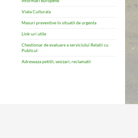
Informari europene
Viata Culturala
Masuri preventive în situatii de urgenta
Link-uri utile
Chestionar de evaluare a serviciului Relatii cu
Publicul
Adreseaza petitii, sesizari, reclamatii