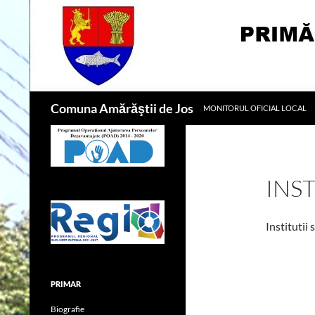
Sari
la
conținut
Caută
Comuna Amărăştii de Jos
MONITORUL OFICIAL LOCAL
INS
Institutii
PRIMAR
Biografie