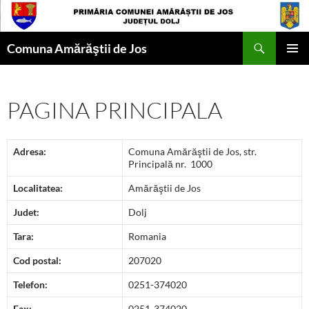
Sari
la
Caută
conținut
Comuna Amărăştii de Jos
MENIU
PRINCI
PAGINA PRINCIPALA
Adresa:
Comuna Amărăştii de Jos, str.
Principală nr. 1000
Localitatea:
Amărăştii de Jos
Judet:
Dolj
Tara
:
Romania
Cod postal:
207020
Telefon:
0251-374020
Fax:
0251-374020