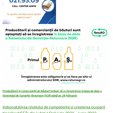
Producătorii și comercianții de băuturi trebuie să se înregistreze în baza de date a
Sistemului de Garanție-Returnare (SGR) până pe 28 februarie
Imbunatatirea nivelului de competente si cresterea ocuparii
tinerilor NEETs din judetul Dolj iulie 2021 – iunie 2023